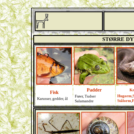
STØRRE DYR 
Padder
Kr
Fisk
Hugorm
,
Frøer, Tudser
Karusser, gedder, ål
Stålorm
,
F
Salamandre