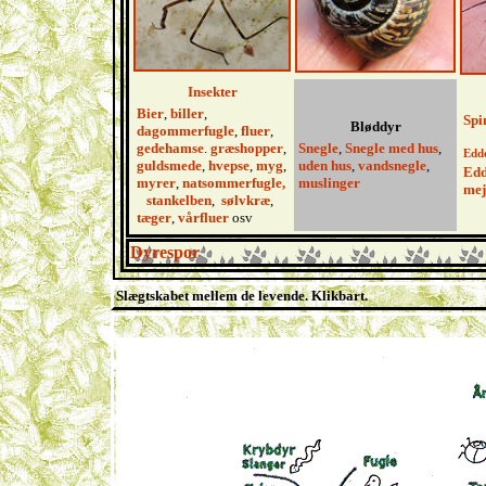
Insekter
Bier
,
biller
,
Spi
Bløddyr
dagommerfugle
,
fluer
,
gedehamse
.
græshopper
,
Snegle
,
Snegle med hus
,
Edde
guldsmede
,
hvepse
,
myg
,
uden hus
,
vandsnegle
,
Edd
myrer
,
natsommerfugle,
muslinger
mej
stankelben
,
sølvkræ
,
tæger
,
vårfluer
osv
Dyrespor
Slægtskabet mellem de levende. Klikbart.