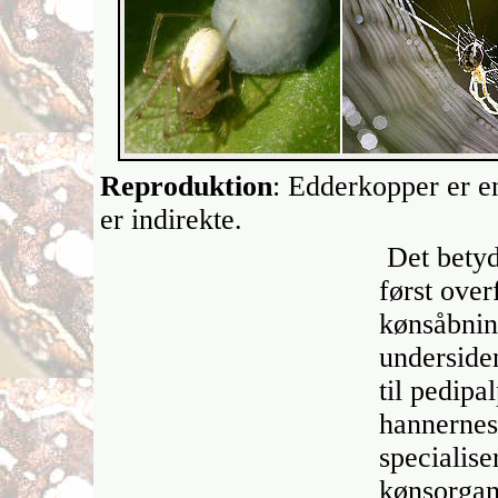
Reproduktion
: Edderkopper er e
er indirekte.
Det betyd
først over
kønsåbnin
underside
til pedipa
hannernes
specialis
kønsorgan