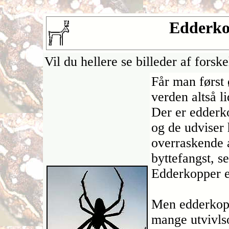
Edderkop
Vil du hellere se billeder af forsk
Får man først 
verden altså li
Der er edderko
og de udviser 
overraskende 
byttefangst, s
Edderkopper e
Men edderkopp
mange utvivls