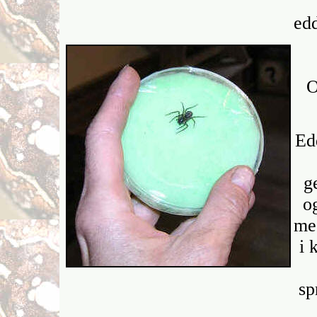
ed
O
Ed
g
o
meg
i 
sp