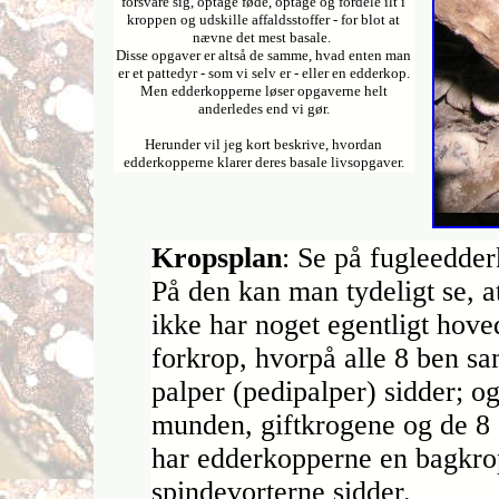
forsvare sig, optage føde, optage og fordele ilt i
kroppen og udskille affaldsstoffer - for blot at
nævne det mest basale.
Disse opgaver er altså de samme, hvad enten man
er et pattedyr - som vi selv er - eller en edderkop.
Men edderkopperne løser opgaverne helt
anderledes end vi gør.
Herunder vil jeg kort beskrive, hvordan
edderkopperne klarer deres basale livsopgaver.
Kropsplan
: Se på fugleedde
På den kan man tydeligt se, 
ikke har noget egentligt hove
forkrop, hvorpå alle 8 ben s
palper (pedipalper) sidder; o
munden, giftkrogene og de 8
har edderkopperne en bagkro
spindevorterne sidder.