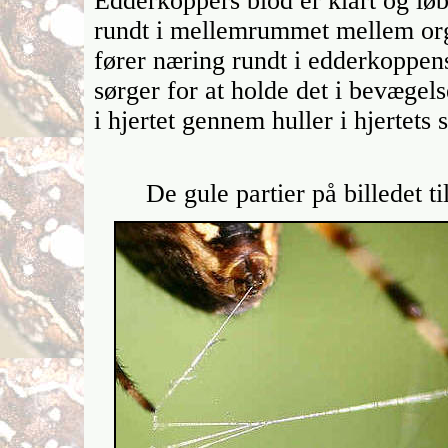
Edderkoppers blod er klart og løbe
rundt i mellemrummet mellem org
fører næring rundt i edderkoppens
sørger for at holde det i bevæge
i hjertet gennem huller i hjertets s
De gule partier på billedet t