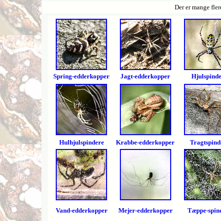
Der er mange fler
Spring-edderkopper
J
agt-edderkopper
H
julspind
H
ulhjulspindere
K
rabbe-edderkopper
Tragtspind
V
and-edderkopper
Mejer-edderkopper
Tæppe-spin