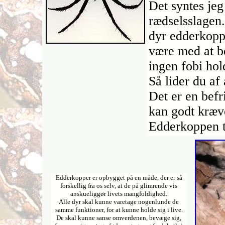
Det syntes jeg
rædselsslagen
dyr edderkoppe
være med at b
ingen fobi hol
Så lider du af
Det er en befr
kan godt kræve h
Edderkoppen t
Edderkopper er opbygget på en måde, der er så
forskellig fra os selv, at de på glimrende vis
anskueliggør livets mangfoldighed.
Alle dyr skal kunne varetage nogenlunde de
samme funktioner, for at kunne holde sig i live.
De skal kunne sanse omverdenen, bevæge sig,