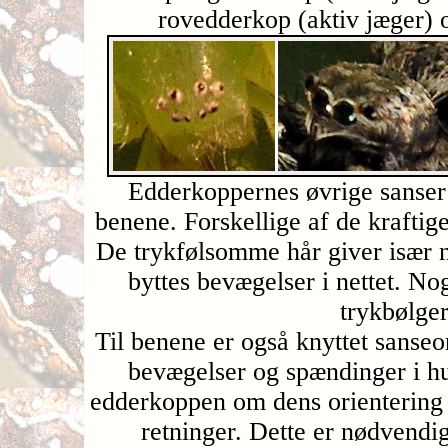
rovedderkop (aktiv jæger) 
Edderkoppernes øvrige sanser e
benene. Forskellige af de kraftig
De trykfølsomme hår giver især n
byttes bevægelser i nettet. No
trykbølger 
Til benene er også knyttet sanseo
bevægelser og spændinger i hud
edderkoppen om dens orientering 
retninger. Dette er nødvendi