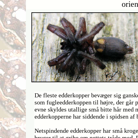
orien
De fleste edderkopper bevæger sig ganske
som fugleedderkoppen til højre, der går 
evne skyldes utallige små bitte hår med
edderkopperne har siddende i spidsen af 
Netspindende edderkopper har små kroge 
bruger til at gribe om nettets tråde med.