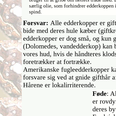
særlig olie, som forhindrer edderkoppen i 
spind.
Forsvar:
Alle edderkopper er gif
bide med deres hule kæber (giftk
edderkopper er dog små, og kun g
(Dolomedes, vandedderkop) kan 
vores hud, hvis de håndteres klod
foretrækker at fortrække.
Amerikanske fugleedderkopper k
forsvare sig ved at gnide gifthår 
Hårene er lokalirriterende.
Føde
: A
er rovdy
deres by