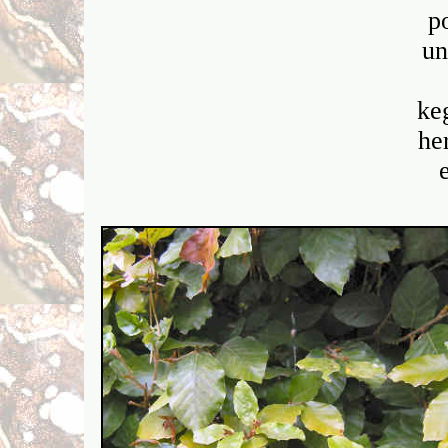
p
un
ke
he