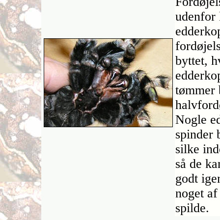
Fordøjel
udenfor 
edderkop
fordøjel
byttet, h
edderko
tømmer b
halvford
Nogle e
spinder b
silke ind
så de ka
godt ige
noget af 
spilde.