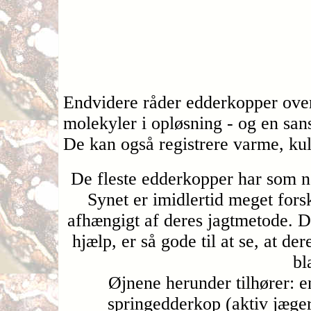
Endvidere råder edderkopper over
molekyler i opløsning - og en sans
De kan også registrere varme, ku
De fleste edderkopper har som næ
Synet er imidlertid meget forsk
afhængigt af deres jagtmetode. D
hjælp, er så gode til at se, at d
bl
Øjnene herunder tilhører: 
springedderkop (aktiv jæge