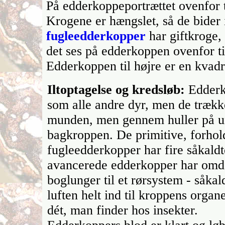
På edderkoppeportrættet ovenfor ti
Krogene er hængslet, så de bider
fugleedderkopper
har giftkroge,
det ses på edderkoppen ovenfor ti
Edderkoppen til højre er en kvad
Iltoptagelse og kredsløb:
Edderko
som alle andre dyr, men de trækk
munden, men gennem huller på u
bagkroppen. De primitive, forho
fugleedderkopper har fire såkald
avancerede edderkopper har omd
boglunger til et rørsystem - såkal
luften helt ind til kroppens organ
dét, man finder hos insekter.