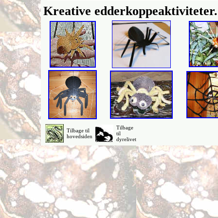
Kreative edderkoppeaktiviteter
Tilbage
Tilbage til
til
hovedsiden
dyrelivet