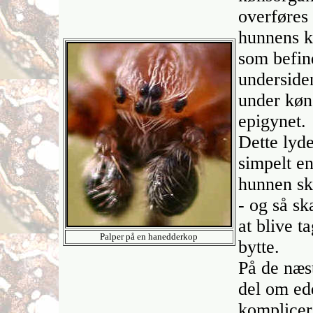
overføres 
hunnens k
som befin
underside
under køns
epigynet.
Dette lyd
simpelt en
hunnen ska
- og så s
at blive t
Palper på en hanedderkop
bytte.
På de næst
del om ed
komplicer