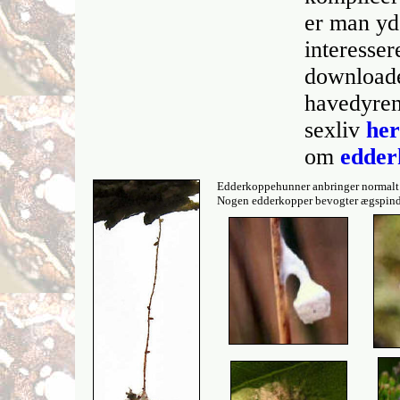
er man yd
interesser
download
havedyren
sexliv
her
om
edder
Edderkoppehunner anbringer normalt d
Nogen edderkopper bevogter ægspindet