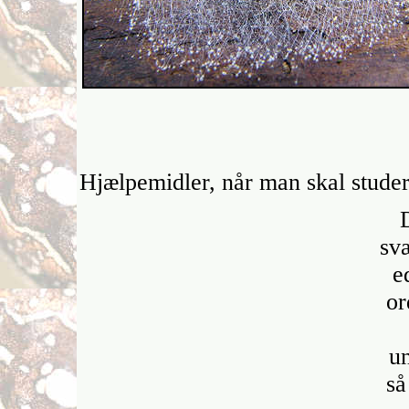
Hjælpemidler, når man skal stude
svæ
e
or
u
så