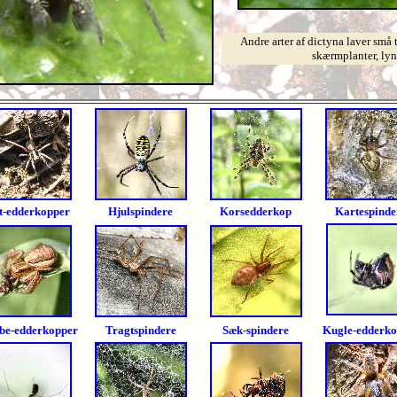
Andre arter af dictyna laver små t
skærmplanter, lyn
t-edderkopper
H
julspindere
Korsedderkop
K
artespinde
be-edderkopper
Tragtspindere
Sæk-spindere
K
ugle-edderk