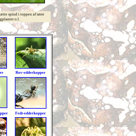
ætte spind i toppen af tørre
gplanter o.l.
re
R
ov-edderkopper
opper
Fedt-edderkopper