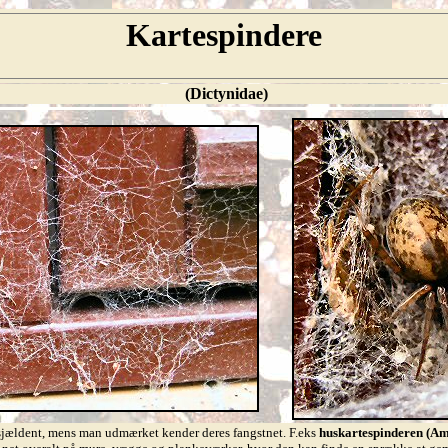
Kartespindere
(Dictynidae)
jældent, mens man udmærket kender deres fangstnet. F.eks
huskartespinderen (Am