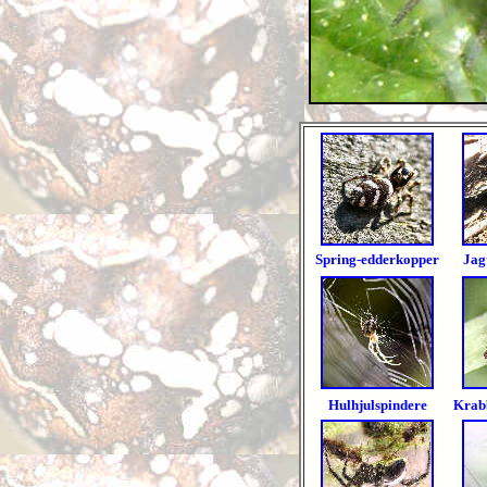
Spring-edderkopper
J
ag
H
ulhjulspindere
K
rab