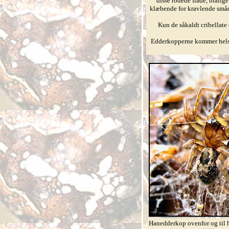
disse rodede flade, blålig
klæbende for kravlende smådy
Kun de såkaldt cribellate
Edderkopperne kommer helst 
Hanedderkop ovenfor og til h