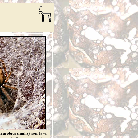
aurobius similis)
, som laver