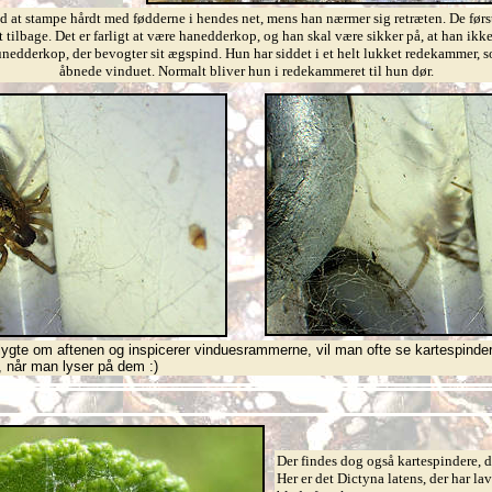
d at stampe hårdt med fødderne i hendes net, mens han nærmer sig retræten. De fø
 tilbage. Det er farligt at være hanedderkop, og han skal være sikker på, at han ikke
unedderkop, der bevogter sit ægspind. Hun har siddet i et helt lukket redekammer, so
åbnede vinduet. Normalt bliver hun i redekammeret til hun dør.
te om aftenen og inspicerer vinduesrammerne, vil man ofte se kartespinder
d, når man lyser på dem :)
Der findes dog også kartespindere, de
Her er det Dictyna latens, der har la