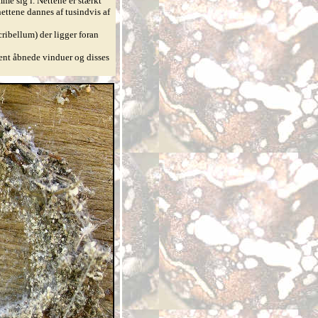
me sig i. Nettene er stærkt
ettene dannes af tusindvis af
ribellum) der ligger foran
ent åbnede vinduer og disses