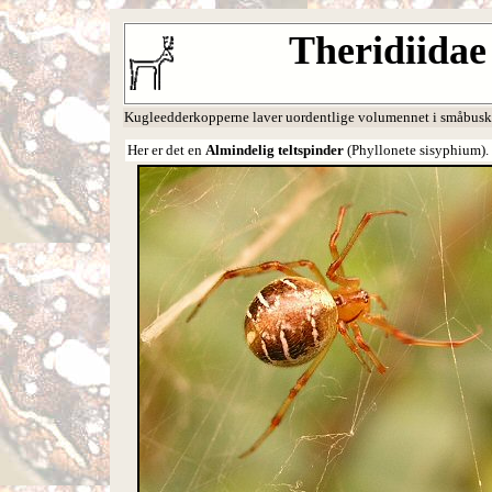
Theridiidae
Kugleedderkopperne laver uordentlige volumennet i småbusk
Her er det en
Almindelig teltspinder
(Phyllonete sisyphium).