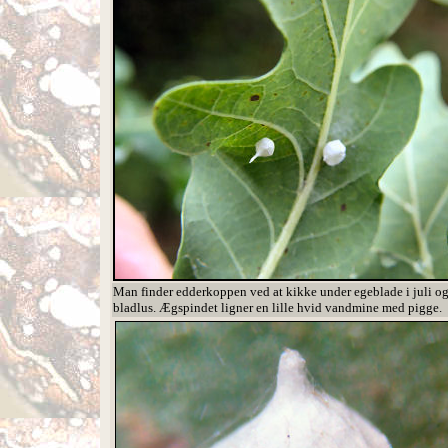
Man finder edderkoppen ved at kikke under egeblade i juli og
bladlus. Ægspindet ligner en lille hvid vandmine med pigge.