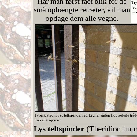
Har man først fået blik for de
Try
ed
små ophængte retræter, vil man
s
opdage dem alle vegne.
Typisk sted for et teltspindernet. Ligner såden lidt rodede trå
træværk og mur.
Lys teltspinder
(Theridion imp