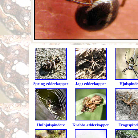
Spring-edderkopper
J
agt-edderkopper
H
julspind
H
ulhjulspindere
K
rabbe-edderkopper
Tragtspind