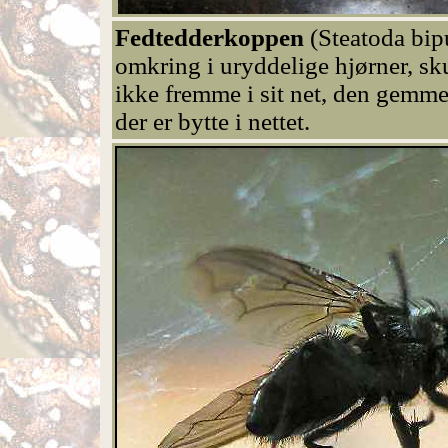
Fedtedderkoppen
(Steatoda bip
omkring i uryddelige hjørner, s
ikke fremme i sit net, den gemm
der er bytte i nettet.